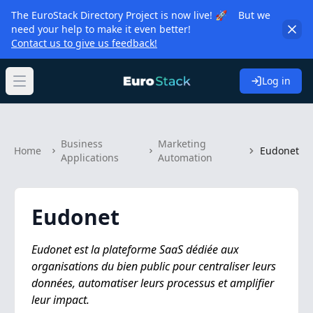
The EuroStack Directory Project is now live! 🚀 But we
need your help to make it even better!
Contact us to give us feedback!
Log in
Open main menu
Business
Marketing
Home
Eudonet
Applications
Automation
Eudonet
Eudonet est la plateforme SaaS dédiée aux
organisations du bien public pour centraliser leurs
données, automatiser leurs processus et amplifier
leur impact.